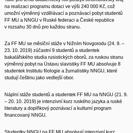
na realizaci programu dotaci ve výši 240 000 Kč, což
umožní výměnný vzdělávací a poznávací pobyt studentů
FF MU a NNGU v Ruské federaci a České republice
v rozsahu 30 dnů pro každou stranu.
Za FF MU se měsíční stáže v Nižním Novgorodu (24. 9. –
23. 10. 2019) zúčastní 9 studentů a studentek
bakalářského studia rusistických oborů, za ruskou stranu
výměnný pobyt na Ústavu slavistiky FF MU absolvuje 8
studentek Institutu filologie a žurnalistiky NNGU, které
studují češtinu jako vedlejší obor.
Náplní stáže studentů a studentek FF MU na NNGU (21. 9.
– 20. 10. 2019) je intenzivní kurz ruského jazyka a ruské
literatury a doplňkový poznávací a kulturní program
financovaný NNGU.
Studentky NNGU na FF MU absolvují intenzivní kurz