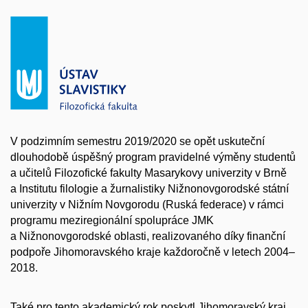
V podzimním semestru 2019/2020 se opět uskuteční
dlouhodobě úspěšný program pravidelné výměny studentů
a učitelů Filozofické fakulty Masarykovy univerzity v Brně
a Institutu filologie a žurnalistiky Nižnonovgorodské státní
univerzity v Nižním Novgorodu (Ruská federace) v rámci
programu meziregionální spolupráce JMK
a Nižnonovgorodské oblasti, realizovaného díky finanční
podpoře Jihomoravského kraje každoročně v letech 2004–
2018.
Také pro tento akademický rok poskytl Jihomoravský kraj