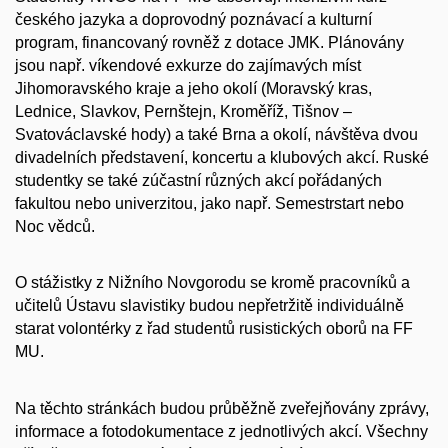
českého jazyka a doprovodný poznávací a kulturní
program, financovaný rovněž z dotace JMK. Plánovány
jsou např. víkendové exkurze do zajímavých míst
Jihomoravského kraje a jeho okolí (Moravský kras,
Lednice, Slavkov, Pernštejn, Kroměříž, Tišnov –
Svatováclavské hody) a také Brna a okolí, návštěva dvou
divadelních představení, koncertu a klubových akcí. Ruské
studentky se také zúčastní různých akcí pořádaných
fakultou nebo univerzitou, jako např. Semestrstart nebo
Noc vědců.
O stážistky z Nižního Novgorodu se kromě pracovníků a
učitelů Ústavu slavistiky budou nepřetržitě individuálně
starat volontérky z řad studentů rusistických oborů na FF
MU.
Na těchto stránkách budou průběžně zveřejňovány zprávy,
informace a fotodokumentace z jednotlivých akcí. Všechny