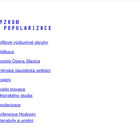
ýzkum
 popularizace
ofilové výzkumné okruhy
blikace
sopis Opera Slavica
něnská slavistická setkání
ojekty
ojekt inovace
ktorského studia
pularizace
nference Hodnoty
literatuře a umění