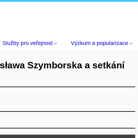
ká Wisława Szymborska a setkání s Ewou Lipskou
Služby pro veřejnost
Výzkum a popularizace
sława Szymborska a setkání