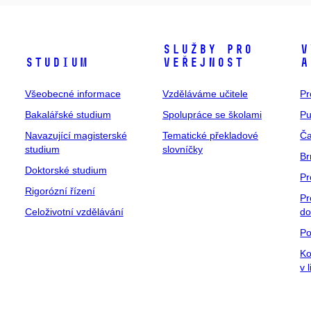
Služby pro
V
Studium
veřejnost
a
Všeobecné informace
Vzděláváme učitele
Pr
Bakalářské studium
Spolupráce se školami
Pu
Navazující magisterské
Tematické překladové
Ča
studium
slovníčky
Br
Doktorské studium
Pr
Rigorózní řízení
Pr
Celoživotní vzdělávání
do
Po
Ko
v 