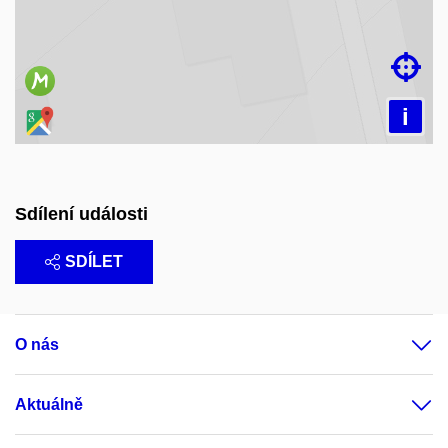

i
Sdílení události
SDÍLET
O nás
Aktuálně