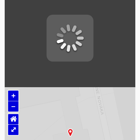
+
–
⌂
⤢
Načítám mapu…