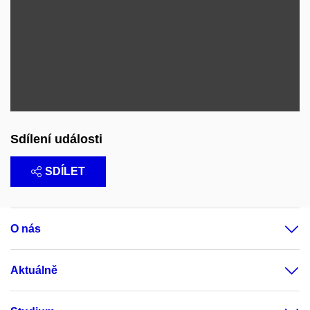
Sdílení události
SDÍLET
O nás
Aktuálně