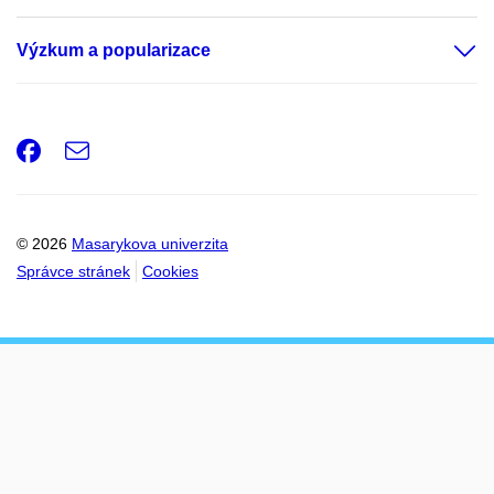
Výzkum a popularizace
Facebook
e-
Email
mail
© 2026
Masarykova univerzita
Správce stránek
Cookies