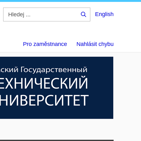
English
Hledej
...
Pro zaměstnance
Nahlásit chybu