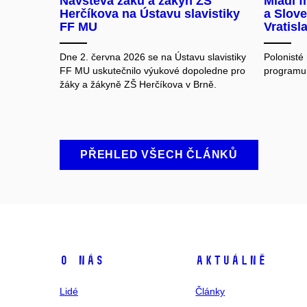
Návštěva žáků a žákyň ZŠ
Mladí f
Herčíkova na Ústavu slavistiky
a Slove
FF MU
Vratisla
Dne 2. června 2026 se na Ústavu slavistiky
Polonisté 
FF MU uskutečnilo výukové dopoledne pro
programu 
žáky a žákyně ZŠ Herčíkova v Brně.
PŘEHLED VŠECH ČLÁNKŮ
O nás
Aktuálně
Lidé
Články