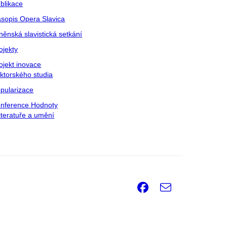
blikace
sopis Opera Slavica
něnská slavistická setkání
ojekty
ojekt inovace
ktorského studia
pularizace
nference Hodnoty
literatuře a umění
Facebook
e-
Email
mail