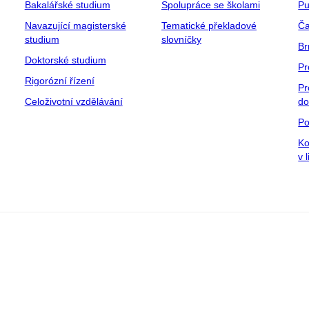
Bakalářské studium
Spolupráce se školami
Pu
Navazující magisterské
Tematické překladové
Ča
studium
slovníčky
Br
Doktorské studium
Pr
Rigorózní řízení
Pr
Celoživotní vzdělávání
do
Po
Ko
v 