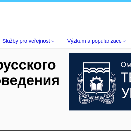
ыка и страноведения России
Služby pro veřejnost
Výzkum a popularizace
русского
оведения