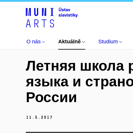
Aktuálně
Články
Летняя школа русского яз
O nás
Aktuálně
Studium
Летняя школа 
языка и стран
России
11.
5.
2017