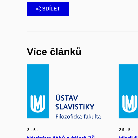
SDÍLET
Více článků
3.
6.
29.
5.