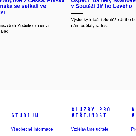
ilologové z Česka, Polska
Úspěch Daniely Švábové
nska se setkali ve
v Soutěži Jiřího Levého
vi
Výsledky letošní Soutěže Jiřího 
navštívili Vratislav v rámci
nám udělaly radost.
BIP.
Služby pro
V
Studium
veřejnost
a
Všeobecné informace
Vzděláváme učitele
Pr