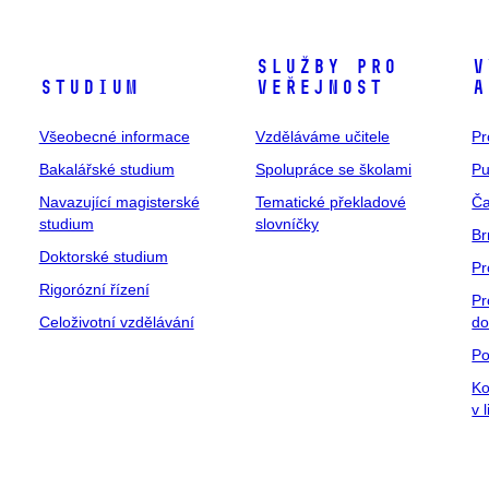
Služby pro
V
Studium
veřejnost
a
Všeobecné informace
Vzděláváme učitele
Pr
Bakalářské studium
Spolupráce se školami
Pu
Navazující magisterské
Tematické překladové
Ča
studium
slovníčky
Br
Doktorské studium
Pr
Rigorózní řízení
Pr
Celoživotní vzdělávání
do
Po
Ko
v 