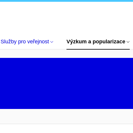
iteratuře a umění
2018
Služby pro veřejnost
Výzkum a popularizace