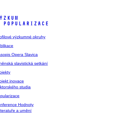
ýzkum
 popularizace
ofilové výzkumné okruhy
blikace
sopis Opera Slavica
něnská slavistická setkání
ojekty
ojekt inovace
ktorského studia
pularizace
nference Hodnoty
literatuře a umění