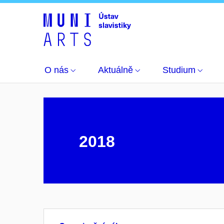
Výzkum a popularizace
Konference Hodnoty v l
O nás
Aktuálně
Studium
2018